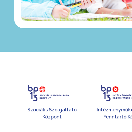
Szociális Szolgáltató
Intézményműkö
Központ
Fenntartó K