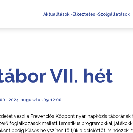
Aktualitások
Étkeztetés
Szolgáltatások
tábor VII. hét
00 - 2024. augusztus 09. 12:00
detét veszi a Prevenciós Központ nyári napközis táborának h
érő foglalkozások mellett tematikus programokkal, játékokk
ént pedig külsős helyszínen töltjük a délelőttöt. Mindezek m