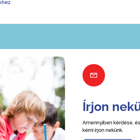
khez
Írjon nek
Amennyiben kérdése, ész
kérni írjon nekünk.