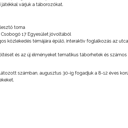
 játékkal várjuk a táborozókat.
lesztő torna
 Csobogó 17 Egyesület jóvoltából
os közlekedés témájára épülő, interaktív foglalkozás az utc
öltését és az új élményeket tematikus táborhetek és számos 
látozott számban, augusztus 30-ig fogadjuk a 8-12 éves kor
ekeket.