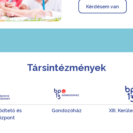
Kérdésem van
Társintézmények
dtető és
Gondozóház
XIII. Kerü
özpont