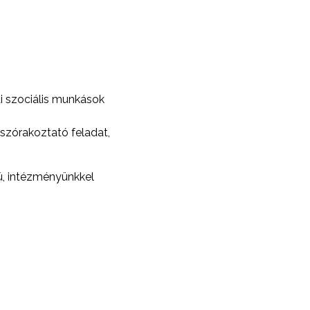
ai szociális munkások
szórakoztató feladat,
ú, intézményünkkel