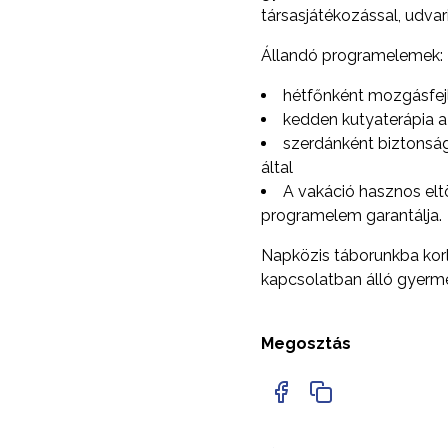
társasjátékozással, udvari
Állandó programelemek:
hétfőnként mozgásfej
kedden kutyaterápia a
szerdánként biztonság
által
A vakáció hasznos elt
programelem garantálja.
Napközis táborunkba kor
kapcsolatban álló gyerm
Megosztás