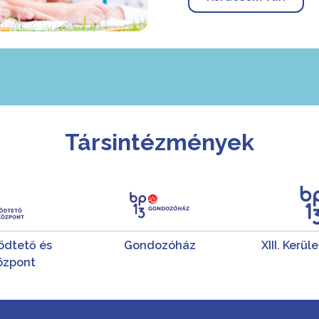
Társintézmények
dtető és
Gondozóház
XIII. Kerü
özpont