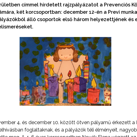
kerületben címmel hirdetett rajzpályázatot a Prevenciós K
ámára, két korcsoportban: december 12-én a Previ munkatá
pályázókból álló csoportok első három helyezettjének és
elismeréseket.
ovember 4. és december 10. között ötven pályamű érkezett a
elhívásban foglaltaknak, és a pályázók téli élményeit, nagy