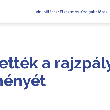
Aktualitások
Étkeztetés
Szolgáltatások
ették a rajzpál
ményét