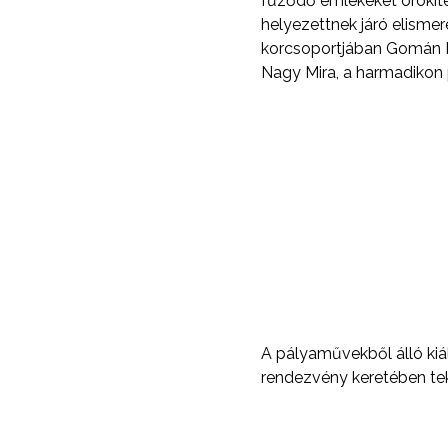
fűződő emlékeket örökít
helyezettnek járó elismer
korcsoportjában Gomán Na
Nagy Mira, a harmadikon 
A pályaművekből álló ki
rendezvény keretében tek