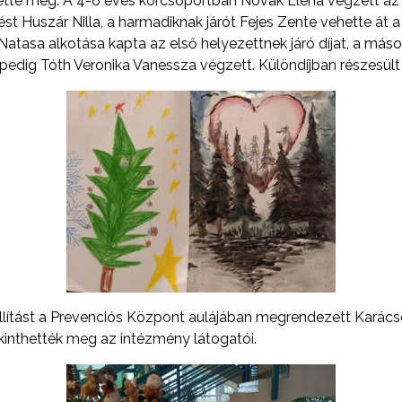
ette meg. A 4-6 éves korcsoportban Novák Elena végzett az 
ést Huszár Nilla, a harmadiknak járót Fejes Zente vehette át a
tasa alkotása kapta az első helyezettnek járó díjat, a más
pedig Tóth Veronika Vanessza végzett. Különdíjban részesül
állítást a Prevenciós Központ aulájában megrendezett Karác
inthették meg az intézmény látogatói.