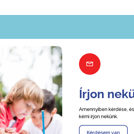
Írjon nek
Amennyiben kérdése, ész
kérni írjon nekünk.
Kérdésem van