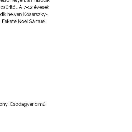
első helyen, a második
 zsűritől. A 7-12 évesek
odik helyen Kosárszky-
t Fekete Noel Sámuel.
sonyi Csodagyár című