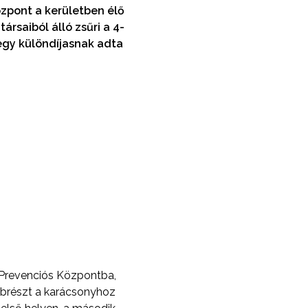
özpont a kerületben élő
rsaiból álló zsűri a 4-
 egy különdíjasnak adta
 Prevenciós Központba,
obbrészt a karácsonyhoz