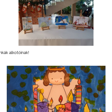
nkák alkotóinak!