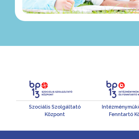
Szociális Szolgáltató
Intézményműkö
Központ
Fenntartó K