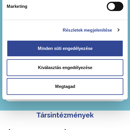
Marketing
Részletek megjelenítése
Minden süti engedélyezése
Írjon nekünk!
Amennyiben kérdése, észrevétele van, van
Kiválasztás engedélyezése
tájékoztatást szeretne kérni írjon nekünk.
Megtagad
Kérdésem van
Társintézmények