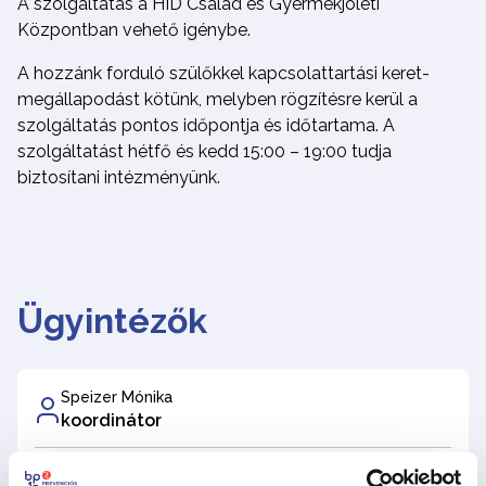
A szolgáltatás a HÍD Család és Gyermekjóléti
Központban vehető igénybe.
A hozzánk forduló szülőkkel kapcsolattartási keret-
megállapodást kötünk, melyben rögzítésre kerül a
szolgáltatás pontos időpontja és időtartama. A
szolgáltatást hétfő és kedd 15:00 – 19:00 tudja
biztosítani intézményünk.
Ügyintézők
Speizer Mónika
koordinátor
Telefonszám