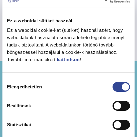
06-1-329-0804
E-mail
Ez a weboldal sütiket használ
speizermonika@szoc.bp13.hu
Ez a weboldal cookie-kat (sütiket) használ azért, hogy
weboldalunk használata során a lehető legjobb élményt
tudjuk biztosítani. A weboldalunkon történő további
böngészéssel hozzájárul a cookie-k használatához.
További információkért
kattintson
!
Hozzájárulás
Elengedhetetlen
kiválasztása
Beállítások
Statisztikai