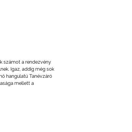
tak számot a rendezvény
ülnek. Igaz, addig még sok
tűnő hangulatú Tanévzáró
kasága mellett a