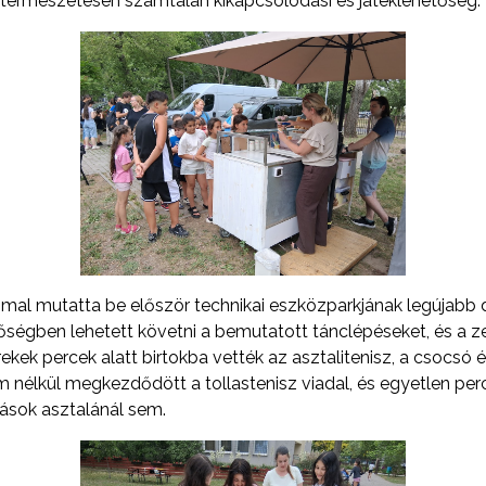
s természetesen számtalan kikapcsolódási és játéklehetőség.
mmal mutatta be először technikai eszközparkjának legújabb 
nőségben lehetett követni a bemutatott tánclépéseket, és a z
rekek percek alatt birtokba vették az asztalitenisz, a csocsó és
m nélkül megkezdődött a tollastenisz viadal, és egyetlen pe
lások asztalánál sem.