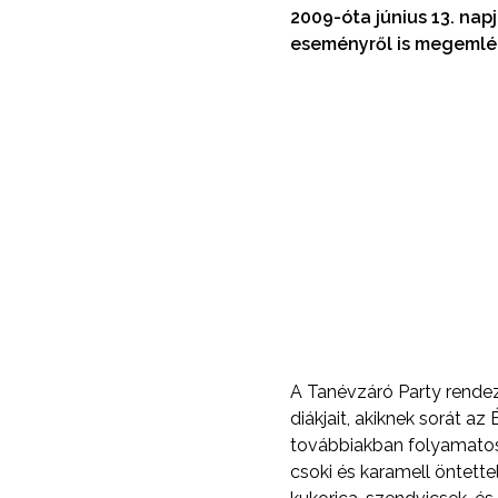
2009-óta június 13. nap
eseményről is megemlék
A Tanévzáró Party rendező
diákjait, akiknek sorát a
továbbiakban folyamatosa
csoki és karamell öntett