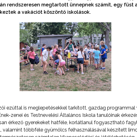
ján rendszeresen megtartott ünnepnek számít, egy füst al
eztek a vakációt köszöntő iskolások.
i ezúttal is meglepetésekkel tarkított, gazdag programmal vá
z Ének-zenei és Testnevelési Általános Iskola tanulóinak érkez
n érkező gyerekeket hatféle, korlátlanul fogyasztható fagyla
el, valamint többféle gyümölcs felhasználásával készített li