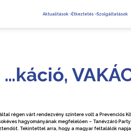
Aktualitások
Étkeztetés
Szolgáltatások
 …káció, VAKÁC
által régen várt rendezvény színtere volt a Prevenciós K
– sokéves hagyományának megfelelően – Tanévzáró Party
sztendőt. Tekintettel arra, hogy a magyar feltalálók na