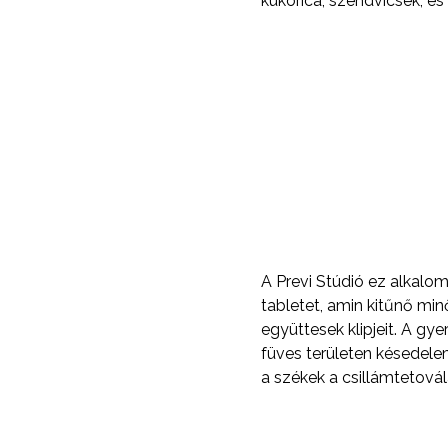
kukorica, szendvicsek, é
A Previ Stúdió ez alkalo
tabletet, amin kitűnő mi
együttesek klipjeit. A gye
füves területen késedele
a székek a csillámtetová