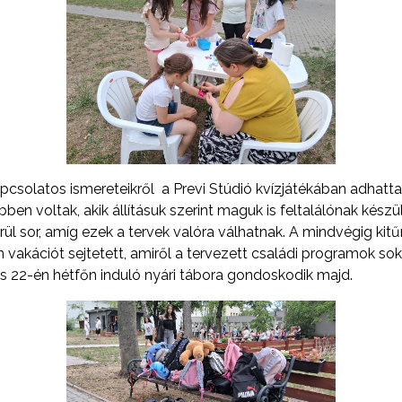
apcsolatos ismereteikről a Previ Stúdió kvízjátékában adhat
öbben voltak, akik állításuk szerint maguk is feltalálónak kész
ül sor, amíg ezek a tervek valóra válhatnak. A mindvégig ki
 vakációt sejtetett, amiről a tervezett családi programok so
s 22-én hétfőn induló nyári tábora gondoskodik majd.