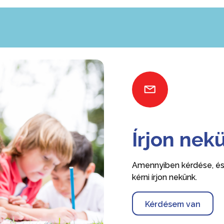
Írjon nek
Amennyiben kérdése, ész
kérni írjon nekünk.
Kérdésem van