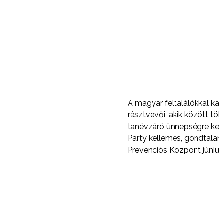
A magyar feltalálókkal k
résztvevői, akik között t
tanévzáró ünnepségre ker
Party kellemes, gondtalan
Prevenciós Központ júniu