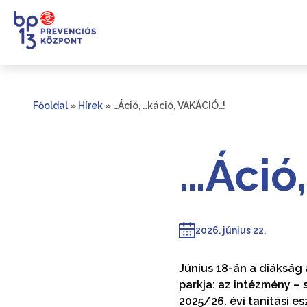
Főoldal
»
Hírek
»
…Áció, …káció, VAKÁCIÓ..!
…Áció,
2026. június 22.
Június 18-án a diákság 
parkja: az intézmény 
2025/26. évi tanítási e