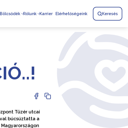
Bölcsődék
Rólunk
Karrier
Elérhetőségeink
Keresés
IÓ..!
özpont Tüzér utcai
val búcsúztatta a
pja Magyarországon