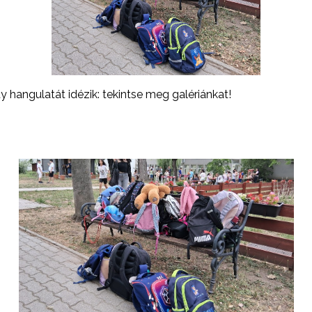
 hangulatát idézik: tekintse meg galériánkat!