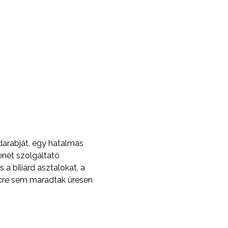
darabját, egy hatalmas
enét szolgáltató
 a biliárd asztalokat, a
rcre sem maradtak üresen