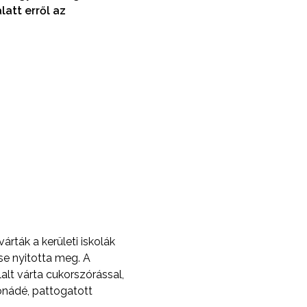
att erről az
rták a kerületi iskolák
ése nyitotta meg. A
lt várta cukorszórással,
monádé, pattogatott